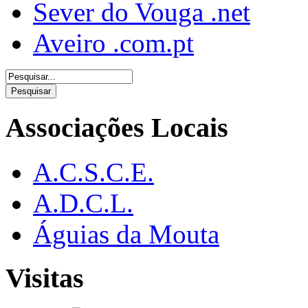
Sever do Vouga .net
Aveiro .com.pt
Associações Locais
A.C.S.C.E.
A.D.C.L.
Águias da Mouta
Visitas