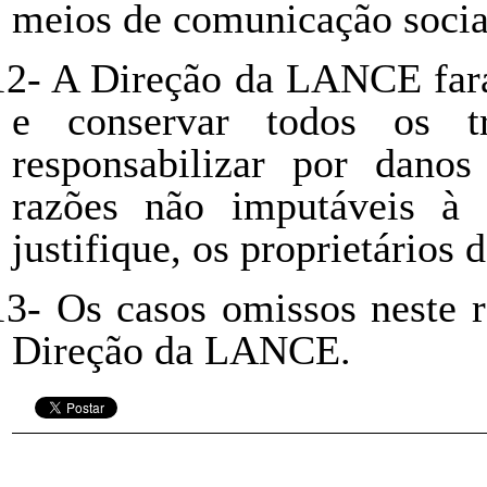
meios de comunicação social
12-
A Direção da LANCE fará 
e conservar todos os t
responsabilizar por dano
razões não imputáveis à 
justifique, os proprietários 
13-
Os casos omissos neste r
Direção da LANCE.