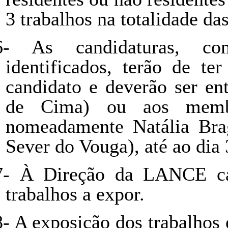
3 trabalhos na totalidade da
6-
As candidaturas, co
identificados, terão de te
candidato e deverão ser en
de Cima) ou aos memb
nomeadamente Natália Br
Sever do Vouga), até ao dia
7-
À Direção da LANCE cab
trabalhos a expor.
8-
A exposição dos trabalhos e