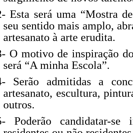
2-
Esta será uma “Mostra de
seu sentido mais amplo, abr
artesanato à arte erudita.
3-
O motivo de inspiração do
será “A minha Escola”.
4-
Serão admitidas a conc
artesanato, escultura, pintur
outros.
5-
Poderão candidatar-se 
residentes ou não resident