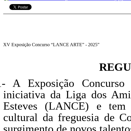
XV Exposição Concurso “LANCE ARTE” - 2025”
REG
1-
A Exposição Concurs
iniciativa da Liga dos Am
Esteves (LANCE) e tem 
cultural da freguesia de C
surgimento de novos talento