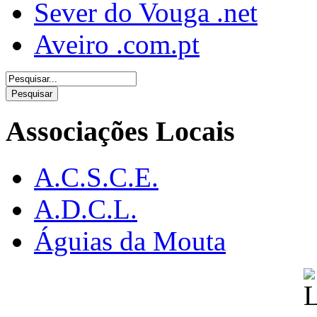
Sever do Vouga .net
Aveiro .com.pt
Associações Locais
A.C.S.C.E.
A.D.C.L.
Águias da Mouta