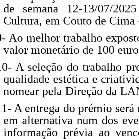
de semana 12-13/07/2025
Cultura, em Couto de Cima 
9-
Ao melhor trabalho expost
valor monetário de 100 eur
10-
A seleção do trabalho pr
qualidade estética e criativi
nomear pela Direção da L
11-
A entrega do prémio será 
em alternativa num dos ev
informação prévia ao venc