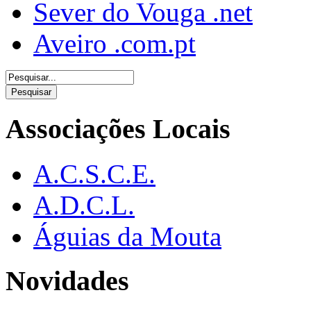
Sever do Vouga .net
Aveiro .com.pt
Associações Locais
A.C.S.C.E.
A.D.C.L.
Águias da Mouta
Novidades