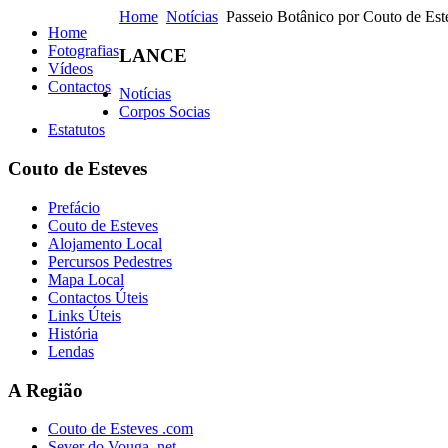
Home
Notícias
Passeio Botânico por Couto de Est
Home
Fotografias
LANCE
Vídeos
Contactos
Notícias
Corpos Socias
Estatutos
Couto de Esteves
Prefácio
Couto de Esteves
Alojamento Local
Percursos Pedestres
Mapa Local
Contactos Úteis
Links Úteis
História
Lendas
A Região
Couto de Esteves .com
Sever do Vouga .net