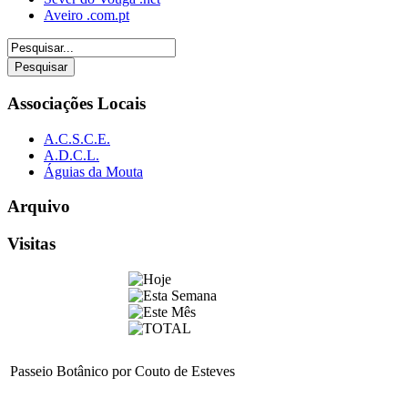
Aveiro .com.pt
Associações Locais
A.C.S.C.E.
A.D.C.L.
Águias da Mouta
Arquivo
Visitas
Passeio Botânico por Couto de Esteves