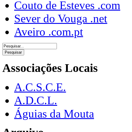
Couto de Esteves .com
Sever do Vouga .net
Aveiro .com.pt
Associações Locais
A.C.S.C.E.
A.D.C.L.
Águias da Mouta