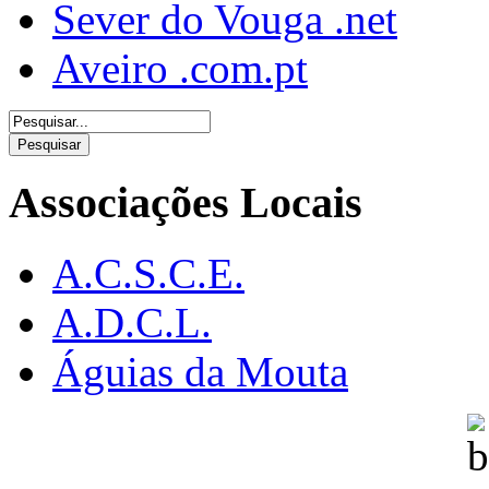
Sever do Vouga .net
Aveiro .com.pt
Associações Locais
A.C.S.C.E.
A.D.C.L.
Águias da Mouta